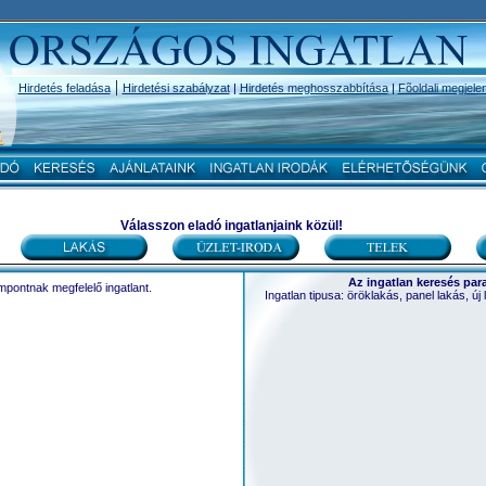
|
Hirdetés feladása
Hirdetési szabályzat
|
Hirdetés meghosszabbítása
|
Fõoldali megjele
Válasszon eladó ingatlanjaink közül!
ingatlan, ingatlanok
INGATLAN, INGATLANO
Az ingatlan keresés par
pontnak megfelelő ingatlant.
Ingatlan tipusa: öröklakás, panel lakás, új