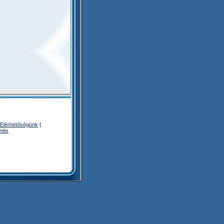
Elérhetőségünk
|
enés