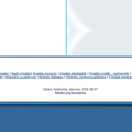
ngatlan
|
Kiadó ingatlan
|
Ingatlan keresés
|
Ingatlan ajánlataink
|
Ingatlan irodák - partnereink
|
IK
|
Működési szabályzat
|
Hirdetés feladása
|
Hirdetés meghosszabbítása
|
Főoldali megjel
Utolsó módosítás dátuma: 2026-08-07
Minden jog fenntartva
u - ingatlanok : házak, lakások, telkek, irodák, üzletek képekkel