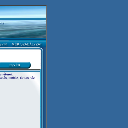
nés
K
améterei:
 lakás, sorház, társas ház