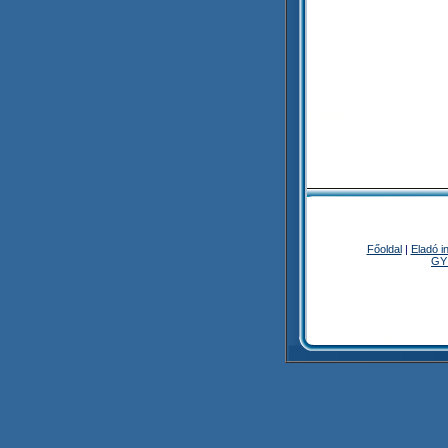
Ingatlan
Főoldal
|
Eladó i
GY
Ingatlan - orszagosingatlan.h