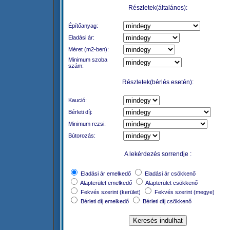
Részletek(általános):
Építőanyag:
Eladási ár:
Méret (m2-ben):
Minimum szoba
szám:
Részletek(bérlés esetén):
Kaució:
Bérleti díj:
Minimum rezsi:
Bútorozás:
A lekérdezés sorrendje :
Eladási ár emelkedő
Eladási ár csökkenő
Alapterület emelkedő
Alapterület csökkenő
Fekvés szerint (kerület)
Fekvés szerint (megye)
Bérleti díj emelkedő
Bérleti díj csökkenő