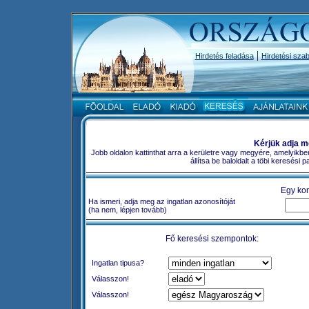
|
Hirdetés feladása
Hirdetési szab
Kérjük adja m
Jobb oldalon kattinthat arra a kerületre vagy megyére, amelyikbe
állítsa be baloldalt a töbi keresési
Egy kon
Ha ismeri, adja meg az ingatlan azonosítóját
(ha nem, lépjen tovább)
Fő keresési szempontok:
Ingatlan tipusa?
Válasszon!
Válasszon!