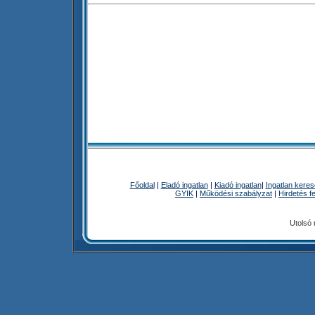
Főoldal
|
Eladó ingatlan
|
Kiadó ingatlan
|
Ingatlan kere
GYIK
|
Működési szabályzat
|
Hirdetés f
Utolsó