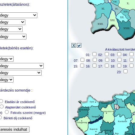
zletek(általános):
etek(bérlés esetén):
A kiválasztott kerüle
01:
02:
03:
04:
07:
08:
09:
10:
11:
15:
16:
17:
18:
19:
23:
kérdezés sorrendje :
Eladási ár csökkenő
Alapterület csökkenő
et)
Fekvés szerint (megye)
Bérleti díj csökkenő