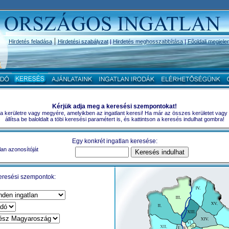
|
Hirdetés feladása
Hirdetési szabályzat
|
Hirdetés meghosszabbítása
|
Fõoldali megjele
Kérjük adja meg a keresési szempontokat!
a a kerületre vagy megyére, amelyikben az ingatlant keresi! Ha már az összes kerületet vagy
állítsa be baloldalt a töbi keresési paramétert is, és kattintson a keresés indulhat gombra!
Egy konkrét ingatlan keresése:
lan azonosítóját
eresési szempontok: