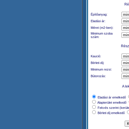
Rés
Építőanyag:
Eladási ár:
Méret (m2-ben):
Minimum szoba
szám:
Részl
Kaució:
Bérleti díj:
Minimum rezsi:
Bútorozás:
A le
Eladási ár emelkedő
Alapterület emelkedő
Fekvés szerint (kerül
Bérleti díj emelkedő