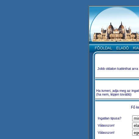
Jobb oldalon kattinthat arr
Ha ismeri, adja meg az ingat
(ha nem, lépjen tovább)
Fő k
Ingatlan tipusa?
Válasszon!
Válasszon!