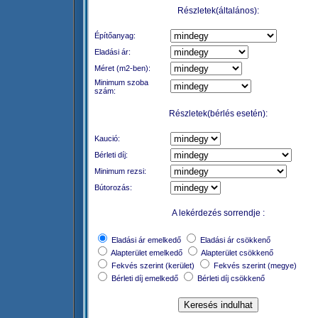
Részletek(általános):
Építőanyag:
Eladási ár:
Méret (m2-ben):
Minimum szoba
szám:
Részletek(bérlés esetén):
Kaució:
Bérleti díj:
Minimum rezsi:
Bútorozás:
A lekérdezés sorrendje :
Eladási ár emelkedő
Eladási ár csökkenő
Alapterület emelkedő
Alapterület csökkenő
Fekvés szerint (kerület)
Fekvés szerint (megye)
Bérleti díj emelkedő
Bérleti díj csökkenő