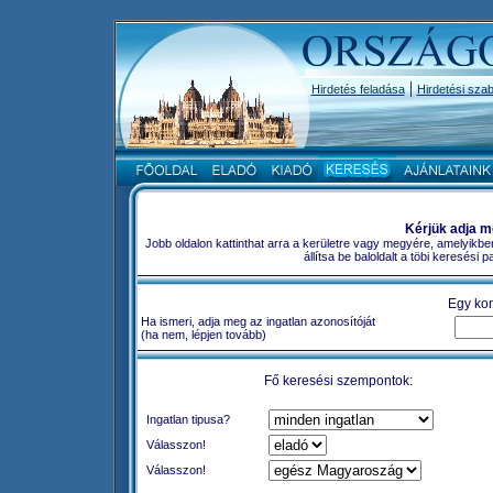
|
Hirdetés feladása
Hirdetési szab
Kérjük adja m
Jobb oldalon kattinthat arra a kerületre vagy megyére, amelyikbe
állítsa be baloldalt a töbi keresési
Egy kon
Ha ismeri, adja meg az ingatlan azonosítóját
(ha nem, lépjen tovább)
Fő keresési szempontok:
Ingatlan tipusa?
Válasszon!
Válasszon!