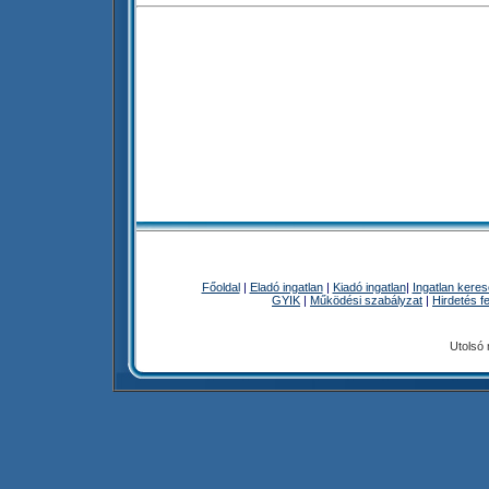
Főoldal
|
Eladó ingatlan
|
Kiadó ingatlan
|
Ingatlan kere
GYIK
|
Működési szabályzat
|
Hirdetés f
Utolsó