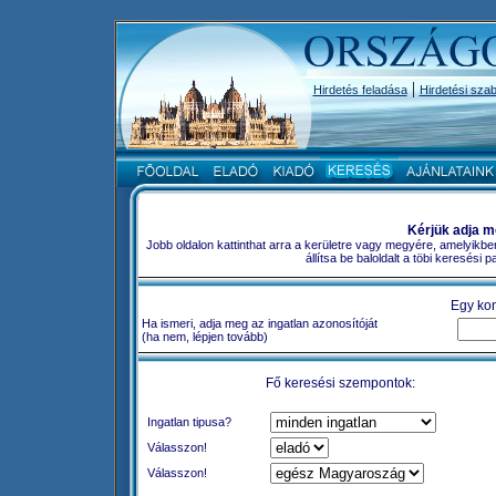
|
Hirdetés feladása
Hirdetési szab
Kérjük adja m
Jobb oldalon kattinthat arra a kerületre vagy megyére, amelyikbe
állítsa be baloldalt a töbi keresési
Egy kon
Ha ismeri, adja meg az ingatlan azonosítóját
(ha nem, lépjen tovább)
Fő keresési szempontok:
Ingatlan tipusa?
Válasszon!
Válasszon!