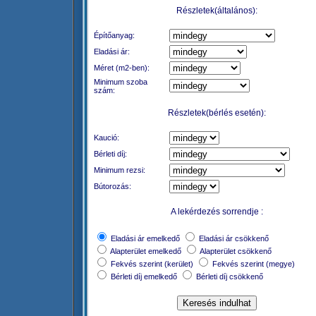
Részletek(általános):
Építőanyag:
Eladási ár:
Méret (m2-ben):
Minimum szoba
szám:
Részletek(bérlés esetén):
Kaució:
Bérleti díj:
Minimum rezsi:
Bútorozás:
A lekérdezés sorrendje :
Eladási ár emelkedő
Eladási ár csökkenő
Alapterület emelkedő
Alapterület csökkenő
Fekvés szerint (kerület)
Fekvés szerint (megye)
Bérleti díj emelkedő
Bérleti díj csökkenő