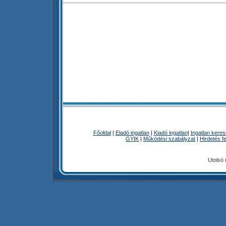
Főoldal
|
Eladó ingatlan
|
Kiadó ingatlan
|
Ingatlan kere
GYIK
|
Működési szabályzat
|
Hirdetés f
Utolsó