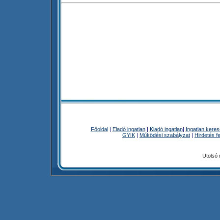
Főoldal
|
Eladó ingatlan
|
Kiadó ingatlan
|
Ingatlan kere
GYIK
|
Működési szabályzat
|
Hirdetés f
Utolsó