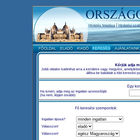
|
Hirdetés feladása
Hirdetési szab
Kérjük adja m
Jobb oldalon kattinthat arra a kerületre vagy megyére, amelyikbe
állítsa be baloldalt a töbi keresési
Egy kon
Ha ismeri, adja meg az ingatlan azonosítóját
(ha nem, lépjen tovább)
Fő keresési szempontok:
Ingatlan tipusa?
Válasszon!
Válasszon!