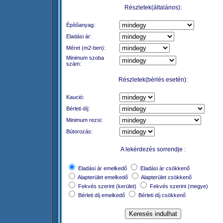
Részletek(általános):
Építőanyag:
Eladási ár:
Méret (m2-ben):
Minimum szoba
szám:
Részletek(bérlés esetén):
Kaució:
Bérleti díj:
Minimum rezsi:
Bútorozás:
A lekérdezés sorrendje :
Eladási ár emelkedő
Eladási ár csökkenő
Alapterület emelkedő
Alapterület csökkenő
Fekvés szerint (kerület)
Fekvés szerint (megye)
Bérleti díj emelkedő
Bérleti díj csökkenő